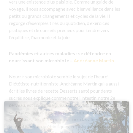
vers une existence plus paisible. Comme un guide de
voyage, il nous accompagne avec bienveillance dans les
petits ou grands changements et cycles de la vie. Il
regorge d’exemples tirés du quotidien, d’exercices
pratiques et de conseils précieux pour tendre vers
l’équilibre, l’harmonie et la joie.
Pandémies et autres maladies : se défendre en
nourrissant son microbiote –
Andréanne Martin
Nourrir son microbiote semble le sujet de l’heure!
Diététiste-nutritionniste, Andréanne Martin qui a aussi
écrit les livres de recette Desserts santé pour dents
sucrés nous explique comme notre l’intestin, notre 2e
cerveau, est un organe puissant pouvant influencer notre
santé physique et mentale. Des informations bien
vulgarisées, des idées pour cuisiner des aliments riches en
probiotiques, en prébiotiques, en polyphénols et en