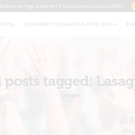
ain Sommet Yoga & bien être X Spa Eastman (Octobre 2026) !
ROPOS
LE SOMMET YOGA & BIEN-ÊTRE 2026
ÉV
l posts tagged: Lasa
Lasagne