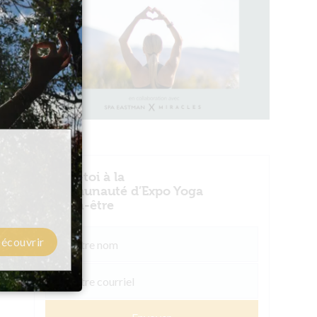
Joins-toi à la
communauté d’Expo Yoga
& bien-être
écouvrir