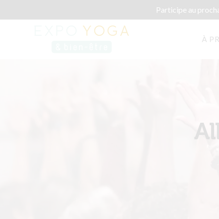
Participe au proch
À P
Al