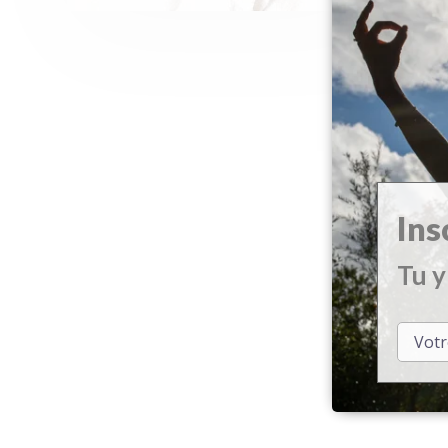
L
Ins
Tu y