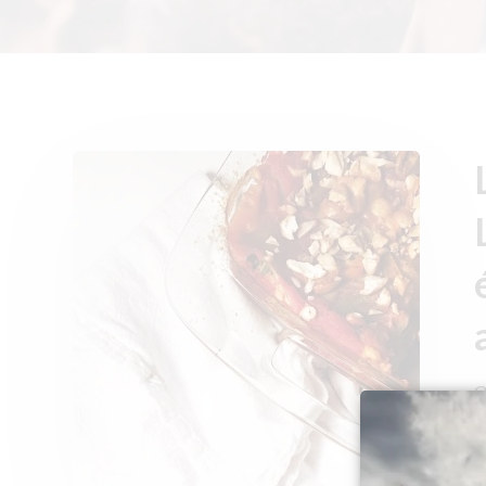
Q
p
H