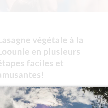
Lasagne végétale à la
Loounie en plusieurs
étapes faciles et
amusantes!
uoi de mieux qu’une lasagne pour faire plaisir aux
etits comme aux grands un soir de semaine? Caroline
uard alias […]