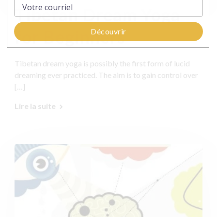
Tibetan Dream Yoga
for Beginners
Découvrir
Tibetan dream yoga is possibly the first form of lucid
dreaming ever practiced. The aim is to gain control over
[…]
Lire la suite