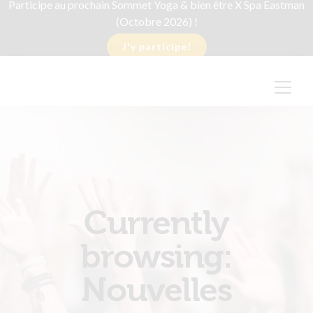
Participe au prochain Sommet Yoga & bien être X Spa Eastman
(Octobre 2026) !
J'y participe!
Currently
browsing:
Nouvelles