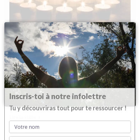
LA FORCE DES
MANTRAS
MANTRA – Instrument de pensée Racine sanskrit: man
Inscris-toi à notre infolettre
– penser, mental tra – outils, protection, libération
QU’EST-CE QU’UN MANTRA […]
Tu y découvriras tout pour te ressourcer !
Lire la suite